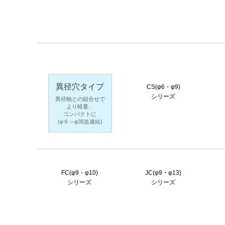
異径穴タイプ
CS(φ6・φ9)
シリーズ
異径軸との組合せで
より軽量、
コンパクトに
(φ６～φ35迄連結)
FC(φ9・φ10)
JC(φ9・φ13)
シリーズ
シリーズ