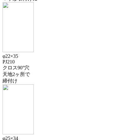
φ22×35
PJ210
クロス90°穴
天地2ヶ所で
締付け
φ25×34