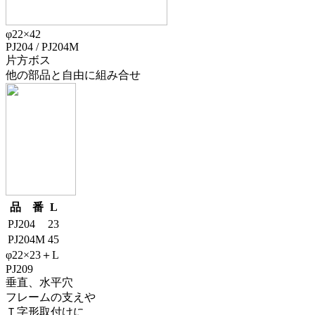
φ22×42
PJ204 / PJ204M
片方ボス
他の部品と自由に組み合せ
品 番
L
PJ204
23
PJ204M
45
φ22×23＋L
PJ209
垂直、水平穴
フレームの支えや
Ｔ字形取付けに