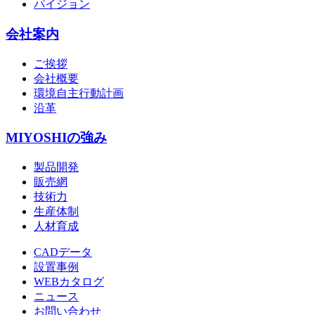
パイジョン
会社案内
ご挨拶
会社概要
環境自主行動計画
沿革
MIYOSHIの強み
製品開発
販売網
技術力
生産体制
人材育成
CADデータ
設置事例
WEBカタログ
ニュース
お問い合わせ