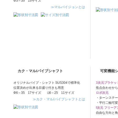
Φ3～35 15サイズ
≫マルパイジョンとは
カク・マル/パイプシャフト
可変機能
オリジナルパイプ・シャフト SUS304で標準化
3次元ブラケッ
位置決めが出来る目盛り付きも用意
焦点合わせから
Φ6～35 17サイズ □6～25 11サイズ
ロボ次元
・ターンステー
≫カク・マル/パイプシャフトとは
・平行二軸可変
f次元 フリー
自由な方向と角