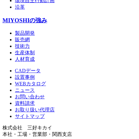
環境自主行動計画
沿革
MIYOSHIの強み
製品開発
販売網
技術力
生産体制
人材育成
CADデータ
設置事例
WEBカタログ
ニュース
お問い合わせ
資料請求
お取り扱い代理店
サイトマップ
株式会社 三好キカイ
本社・工場・営業部・関西支店