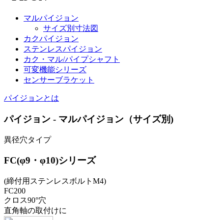
マルパイジョン
サイズ別寸法図
カクパイジョン
ステンレスパイジョン
カク・マル/パイプシャフト
可変機能シリーズ
センサーブラケット
パイジョンとは
パイジョン - マルパイジョン（サイズ別)
異径穴タイプ
FC(φ9・φ10)シリーズ
(締付用ステンレスボルトM4)
FC200
クロス90°穴
直角軸の取付けに