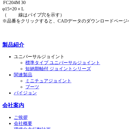
FC204M
30
φ15×20＋L
（
線はパイプ穴を示す）
※品番をクリックすると、CADデータのダウンロードページ
製品紹介
ユニバーサルジョイント
標準タイプ ユニバーサルジョイント
短納期軸付 ジョイントシリーズ
関連製品
ミニチュアジョイント
ブーツ
パイジョン
会社案内
ご挨拶
会社概要