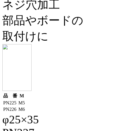
ネジ穴加工
部品やボードの
取付けに
品 番
M
PN225
M5
PN226
M6
φ25×35