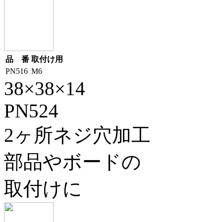
品 番
取付け用
PN516
M6
38×38×14
PN524
2ヶ所ネジ穴加工
部品やボードの
取付けに