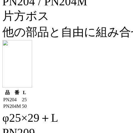
PN204
/
PN204M
片方ボス
他の部品と自由に組み合
品 番
L
PN204
25
PN204M
50
φ25×29＋L
PN209