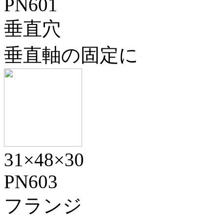
PN601
垂直穴
垂直軸の固定に
31×48×30
PN603
フランジ