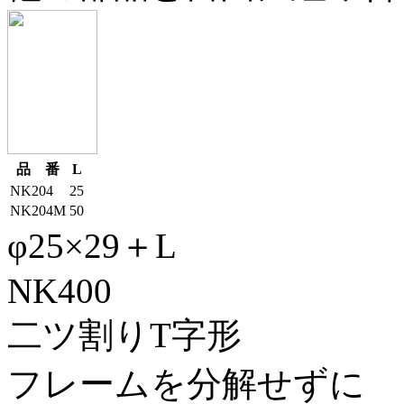
品 番
L
NK204
25
NK204M
50
φ25×29＋L
NK400
二ツ割りT字形
フレームを分解せずに