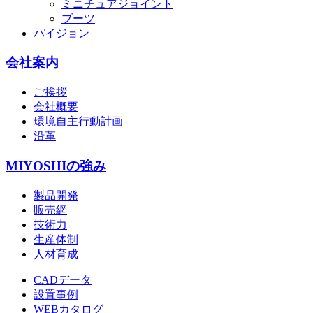
ミニチュアジョイント
ブーツ
パイジョン
会社案内
ご挨拶
会社概要
環境自主行動計画
沿革
MIYOSHIの強み
製品開発
販売網
技術力
生産体制
人材育成
CADデータ
設置事例
WEBカタログ