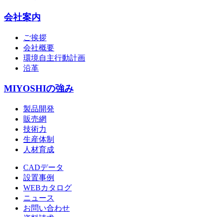
会社案内
ご挨拶
会社概要
環境自主行動計画
沿革
MIYOSHIの強み
製品開発
販売網
技術力
生産体制
人材育成
CADデータ
設置事例
WEBカタログ
ニュース
お問い合わせ