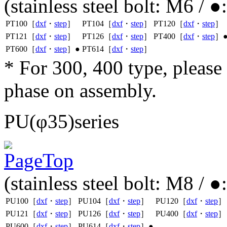
(stainless steel bolt: M6 / 
PT100［
dxf
・
step
］
PT104［
dxf
・
step
］
PT120［
dxf
・
step
］
PT121［
dxf
・
step
］
PT126［
dxf
・
step
］
PT400［
dxf
・
step
］
PT600［
dxf
・
step
］●
PT614［
dxf
・
step
］
* For 300, 400 type, pleas
phase on assembly.
PU(φ35)series
(stainless steel bolt: M8 / 
PU100［
dxf
・
step
］
PU104［
dxf
・
step
］
PU120［
dxf
・
step
］
PU121［
dxf
・
step
］
PU126［
dxf
・
step
］
PU400［
dxf
・
step
］
PU600［
dxf
・
step
］
PU614［
dxf
・
step
］●