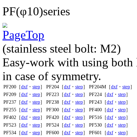
PF(φ10)series
(stainless steel bolt: M2)
Easy-work with using both le
in case of symmetry.
PF200［
dxf
・
step
］
PF204［
dxf
・
step
］
PF204M［
dxf
・
step
］
PF209［
dxf
・
step
］
PF223［
dxf
・
step
］
PF224［
dxf
・
step
］
PF237［
dxf
・
step
］
PF238［
dxf
・
step
］
PF243［
dxf
・
step
］
PF255［
dxf
・
step
］
PF300［
dxf
・
step
］
PF400［
dxf
・
step
］
PF402［
dxf
・
step
］
PF420［
dxf
・
step
］
PF516［
dxf
・
step
］
PF523［
dxf
・
step
］
PF524［
dxf
・
step
］
PF530［
dxf
・
step
］
PF534［
dxf
・
step
］
PF600［
dxf
・
step
］
PF601［
dxf
・
step
］