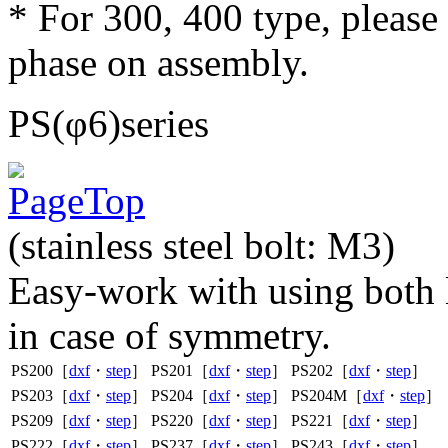
* For 300, 400 type, pleas
phase on assembly.
PS(φ6)series
(stainless steel bolt: M3)
Easy-work with using both le
in case of symmetry.
PS200［
dxf
・
step
］
PS201［
dxf
・
step
］
PS202［
dxf
・
step
］
PS203［
dxf
・
step
］
PS204［
dxf
・
step
］
PS204M［
dxf
・
step
］
PS209［
dxf
・
step
］
PS220［
dxf
・
step
］
PS221［
dxf
・
step
］
PS222［
dxf
・
step
］
PS237［
dxf
・
step
］
PS243［
dxf
・
step
］