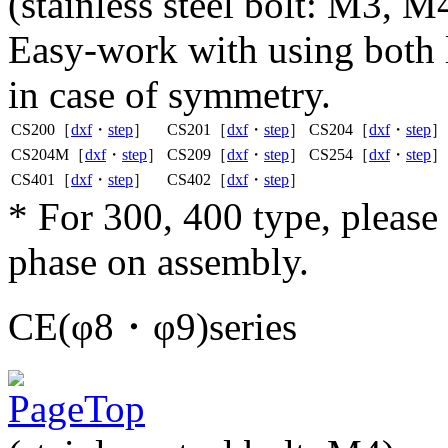
(stainless steel bolt: M3, M
Easy-work with using both le
in case of symmetry.
CS200［
dxf
・
step
］
CS201［
dxf
・
step
］
CS204［
dxf
・
step
］
CS204M［
dxf
・
step
］
CS209［
dxf
・
step
］
CS254［
dxf
・
step
］
CS401［
dxf
・
step
］
CS402［
dxf
・
step
］
* For 300, 400 type, pleas
phase on assembly.
CE(φ8・φ9)series