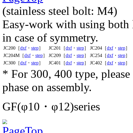
(stainless steel bolt: M4)
Easy-work with using both le
in case of symmetry.
JC200［
dxf
・
step
］
JC201［
dxf
・
step
］
JC204［
dxf
・
step
］
JC204M［
dxf
・
step
］
JC209［
dxf
・
step
］
JC254［
dxf
・
step
］
JC300［
dxf
・
step
］
JC401［
dxf
・
step
］
JC402［
dxf
・
step
］
* For 300, 400 type, pleas
phase on assembly.
GF(φ10・φ12)series