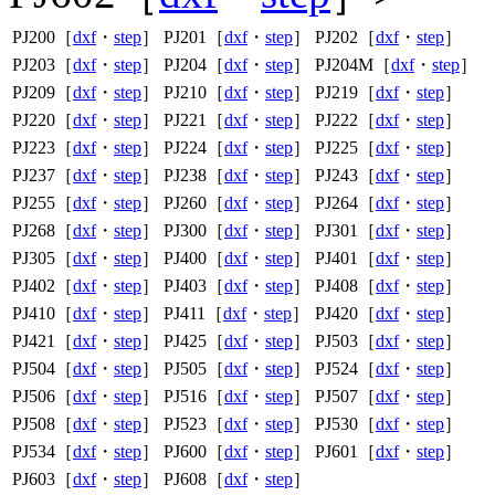
PJ200［
dxf
・
step
］
PJ201［
dxf
・
step
］
PJ202［
dxf
・
step
］
PJ203［
dxf
・
step
］
PJ204［
dxf
・
step
］
PJ204M［
dxf
・
step
］
PJ209［
dxf
・
step
］
PJ210［
dxf
・
step
］
PJ219［
dxf
・
step
］
PJ220［
dxf
・
step
］
PJ221［
dxf
・
step
］
PJ222［
dxf
・
step
］
PJ223［
dxf
・
step
］
PJ224［
dxf
・
step
］
PJ225［
dxf
・
step
］
PJ237［
dxf
・
step
］
PJ238［
dxf
・
step
］
PJ243［
dxf
・
step
］
PJ255［
dxf
・
step
］
PJ260［
dxf
・
step
］
PJ264［
dxf
・
step
］
PJ268［
dxf
・
step
］
PJ300［
dxf
・
step
］
PJ301［
dxf
・
step
］
PJ305［
dxf
・
step
］
PJ400［
dxf
・
step
］
PJ401［
dxf
・
step
］
PJ402［
dxf
・
step
］
PJ403［
dxf
・
step
］
PJ408［
dxf
・
step
］
PJ410［
dxf
・
step
］
PJ411［
dxf
・
step
］
PJ420［
dxf
・
step
］
PJ421［
dxf
・
step
］
PJ425［
dxf
・
step
］
PJ503［
dxf
・
step
］
PJ504［
dxf
・
step
］
PJ505［
dxf
・
step
］
PJ524［
dxf
・
step
］
PJ506［
dxf
・
step
］
PJ516［
dxf
・
step
］
PJ507［
dxf
・
step
］
PJ508［
dxf
・
step
］
PJ523［
dxf
・
step
］
PJ530［
dxf
・
step
］
PJ534［
dxf
・
step
］
PJ600［
dxf
・
step
］
PJ601［
dxf
・
step
］
PJ603［
dxf
・
step
］
PJ608［
dxf
・
step
］