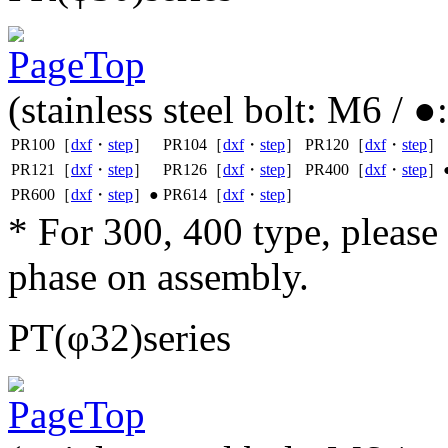
(stainless steel bolt: M6 / 
PR100［
dxf
・
step
］
PR104［
dxf
・
step
］
PR120［
dxf
・
step
］
PR121［
dxf
・
step
］
PR126［
dxf
・
step
］
PR400［
dxf
・
step
］
PR600［
dxf
・
step
］●
PR614［
dxf
・
step
］
* For 300, 400 type, pleas
phase on assembly.
PT(φ32)series