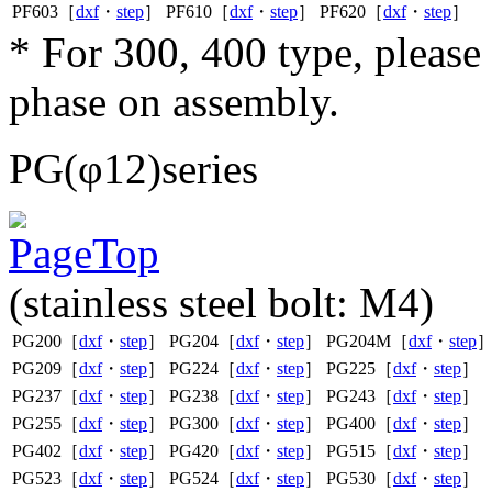
PF603［
dxf
・
step
］
PF610［
dxf
・
step
］
PF620［
dxf
・
step
］
* For 300, 400 type, pleas
phase on assembly.
PG(φ12)series
(stainless steel bolt: M4)
PG200［
dxf
・
step
］
PG204［
dxf
・
step
］
PG204M［
dxf
・
step
PG209［
dxf
・
step
］
PG224［
dxf
・
step
］
PG225［
dxf
・
step
］
PG237［
dxf
・
step
］
PG238［
dxf
・
step
］
PG243［
dxf
・
step
］
PG255［
dxf
・
step
］
PG300［
dxf
・
step
］
PG400［
dxf
・
step
］
PG402［
dxf
・
step
］
PG420［
dxf
・
step
］
PG515［
dxf
・
step
］
PG523［
dxf
・
step
］
PG524［
dxf
・
step
］
PG530［
dxf
・
step
］