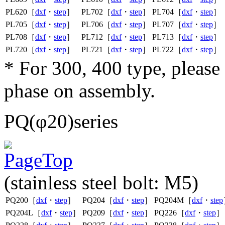
PL620［
dxf
・
step
］
PL702［
dxf
・
step
］
PL704［
dxf
・
step
］
PL705［
dxf
・
step
］
PL706［
dxf
・
step
］
PL707［
dxf
・
step
］
PL708［
dxf
・
step
］
PL712［
dxf
・
step
］
PL713［
dxf
・
step
］
PL720［
dxf
・
step
］
PL721［
dxf
・
step
］
PL722［
dxf
・
step
］
* For 300, 400 type, pleas
phase on assembly.
PQ(φ20)series
(stainless steel bolt: M5)
PQ200［
dxf
・
step
］
PQ204［
dxf
・
step
］
PQ204M［
dxf
・
step
PQ204L［
dxf
・
step
］
PQ209［
dxf
・
step
］
PQ226［
dxf
・
step
］