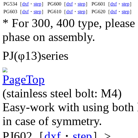
PG534［
dxf
・
step
］
PG600［
dxf
・
step
］
PG601［
dxf
・
step
］
PG603［
dxf
・
step
］
PG610［
dxf
・
step
］
PG620［
dxf
・
step
］
* For 300, 400 type, pleas
phase on assembly.
PJ(φ13)series
(stainless steel bolt: M4)
Easy-work with using both le
in case of symmetry.
PJ602［
dxf
・
step
］>