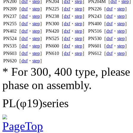
PN200［
dxf
・
step
］
PN204［
dxf
・
step
］
PN204M［
dxf
・
step
PN209［
dxf
・
step
］
PN225［
dxf
・
step
］
PN226［
dxf
・
step
］
PN237［
dxf
・
step
］
PN238［
dxf
・
step
］
PN243［
dxf
・
step
］
PN255［
dxf
・
step
］
PN300［
dxf
・
step
］
PN400［
dxf
・
step
］
PN402［
dxf
・
step
］
PN420［
dxf
・
step
］
PN516［
dxf
・
step
］
PN524［
dxf
・
step
］
PN525［
dxf
・
step
］
PN530［
dxf
・
step
］
PN535［
dxf
・
step
］
PN600［
dxf
・
step
］
PN601［
dxf
・
step
］
PN603［
dxf
・
step
］
PN610［
dxf
・
step
］
PN612［
dxf
・
step
］
PN620［
dxf
・
step
］
* For 300, 400 type, pleas
phase on assembly.
PL(φ19)series