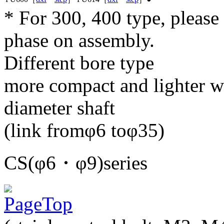
* For 300, 400 type, pleas
phase on assembly.
Different bore type
more compact and lighter wi
diameter shaft
(link fromφ6 toφ35)
CS(φ6・φ9)series