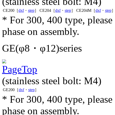
(stainless steel bolt: M4)
CE200［
dxf
・
step
］
CE204［
dxf
・
step
］
CE204M［
dxf
・
step
* For 300, 400 type, pleas
phase on assembly.
GE(φ8・φ12)series
(stainless steel bolt: M4)
GE200［
dxf
・
step
］
* For 300, 400 type, pleas
phase on assembly.