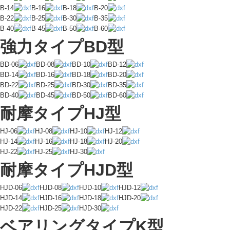
B-14
B-16
B-18
B-20
B-22
B-25
B-30
B-35
B-40
B-45
B-50
B-60
強力タイプBD型
BD-06
BD-08
BD-10
BD-12
BD-14
BD-16
BD-18
BD-20
BD-22
BD-25
BD-30
BD-35
BD-40
BD-45
BD-50
BD-60
耐摩タイプHJ型
HJ-06
HJ-08
HJ-10
HJ-12
HJ-14
HJ-16
HJ-18
HJ-20
HJ-22
HJ-25
HJ-30
耐摩タイプHJD型
HJD-06
HJD-08
HJD-10
HJD-12
HJD-14
HJD-16
HJD-18
HJD-20
HJD-22
HJD-25
HJD-30
ベアリングタイプK型