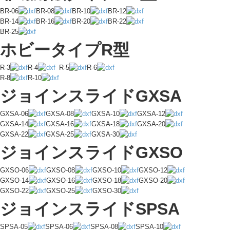
BR-06
BR-08
BR-10
BR-12
BR-14
BR-16
BR-20
BR-22
BR-25
ホビータイプR型
R-3
R-4
R-5
R-6
R-8
R-10
ジョインスライドGXSA
GXSA-06
GXSA-08
GXSA-10
GXSA-12
GXSA-14
GXSA-16
GXSA-18
GXSA-20
GXSA-22
GXSA-25
GXSA-30
ジョインスライドGXSO
GXSO-06
GXSO-08
GXSO-10
GXSO-12
GXSO-14
GXSO-16
GXSO-18
GXSO-20
GXSO-22
GXSO-25
GXSO-30
ジョインスライドSPSA
SPSA-05
SPSA-06
SPSA-08
SPSA-10