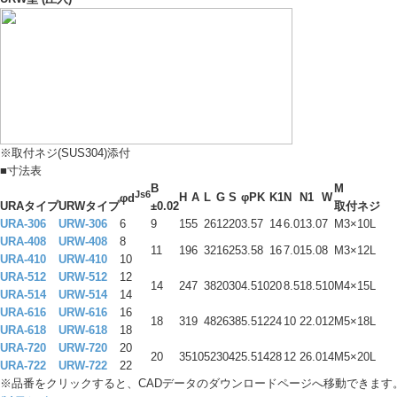
※取付ネジ(SUS304)添付
■寸法表
B
M
Js6
H
A
L
G
S
φP
K
K
1
N
N
1
W
φd
URAタイプ
URWタイプ
±0.02
取付ネジ
URA-306
URW-306
6
9
15
5
26
12
20
3.5
7
14
6.0
13.0
7
M3×10L
URA-408
URW-408
8
11
19
6
32
16
25
3.5
8
16
7.0
15.0
8
M3×12L
URA-410
URW-410
10
URA-512
URW-512
12
14
24
7
38
20
30
4.5
10
20
8.5
18.5
10
M4×15L
URA-514
URW-514
14
URA-616
URW-616
16
18
31
9
48
26
38
5.5
12
24
10
22.0
12
M5×18L
URA-618
URW-618
18
URA-720
URW-720
20
20
35
10
52
30
42
5.5
14
28
12
26.0
14
M5×20L
URA-722
URW-722
22
※品番をクリックすると、CADデータのダウンロードページへ移動できます