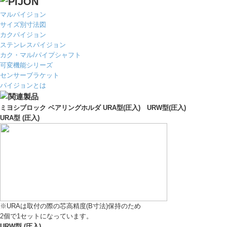
マルパイジョン
サイズ別寸法図
カクパイジョン
ステンレスパイジョン
カク・マル/パイプシャフト
可変機能シリーズ
センサーブラケット
パイジョンとは
ミヨシブロック
ベアリングホルダ
URA型
(圧入)
URW型
(圧入)
URA型
(圧入)
※URAは取付の際の芯高精度(B寸法)保持のため
2個で1セットになっています。
URW型
(圧入)