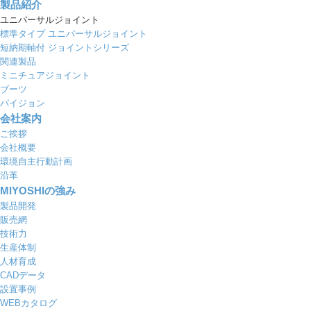
製品紹介
ユニバーサルジョイント
標準タイプ ユニバーサルジョイント
短納期軸付 ジョイントシリーズ
関連製品
ミニチュアジョイント
ブーツ
パイジョン
会社案内
ご挨拶
会社概要
環境自主行動計画
沿革
MIYOSHIの強み
製品開発
販売網
技術力
生産体制
人材育成
CADデータ
設置事例
WEBカタログ