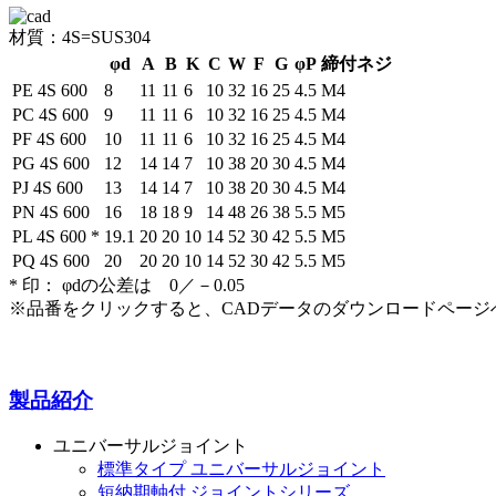
材質：4S=SUS304
φd
A
B
K
C
W
F
G
φP
締付ネジ
PE 4S 600
8
11
11
6
10
32
16
25
4.5
M4
PC 4S 600
9
11
11
6
10
32
16
25
4.5
M4
PF 4S 600
10
11
11
6
10
32
16
25
4.5
M4
PG 4S 600
12
14
14
7
10
38
20
30
4.5
M4
PJ 4S 600
13
14
14
7
10
38
20
30
4.5
M4
PN 4S 600
16
18
18
9
14
48
26
38
5.5
M5
PL 4S 600
*
19.1
20
20
10
14
52
30
42
5.5
M5
PQ 4S 600
20
20
20
10
14
52
30
42
5.5
M5
*
印： φdの公差は 0／－0.05
※品番をクリックすると、CADデータのダウンロードページ
製品紹介
ユニバーサルジョイント
標準タイプ ユニバーサルジョイント
短納期軸付 ジョイントシリーズ