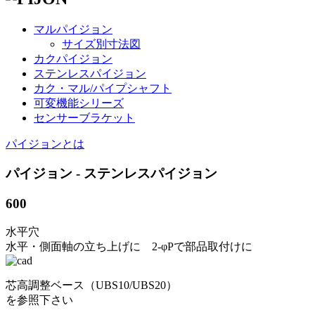
マルパイジョン
サイズ別寸法図
カクパイジョン
ステンレスパイジョン
カク・マル/パイプシャフト
可変機能シリーズ
センサーブラケット
パイジョンとは
パイジョン - ステンレスパイジョン
600
水平穴
水平・側面軸の立ち上げに 2-φPで部品取付けに
芯高調整ベース（UBS10/UBS20）
を参照下さい