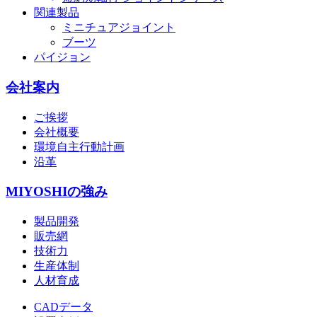
関連製品
ミニチュアジョイント
ブーツ
パイジョン
会社案内
ご挨拶
会社概要
環境自主行動計画
沿革
MIYOSHIの強み
製品開発
販売網
技術力
生産体制
人材育成
CADデータ