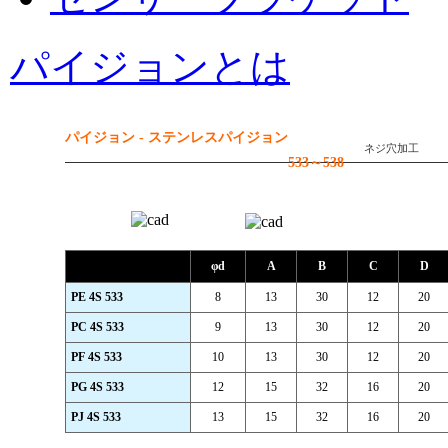
パイジョンとは
パイジョン - ステンレスパイジョン
ネジ穴加工
533～538
φd
A
B
C
D
PE 4S 533
8
13
30
12
20
PC 4S 533
9
13
30
12
20
PF 4S 533
10
13
30
12
20
PG 4S 533
12
15
32
16
20
PJ 4S 533
13
15
32
16
20