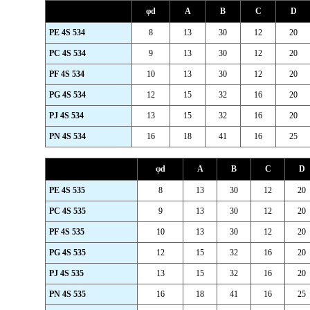
φd
A
B
C
D
PE 4S 534
8
13
30
12
20
PC 4S 534
9
13
30
12
20
PF 4S 534
10
13
30
12
20
PG 4S 534
12
15
32
16
20
PJ 4S 534
13
15
32
16
20
PN 4S 534
16
18
41
16
25
φd
A
B
C
D
PE 4S 535
8
13
30
12
20
PC 4S 535
9
13
30
12
20
PF 4S 535
10
13
30
12
20
PG 4S 535
12
15
32
16
20
PJ 4S 535
13
15
32
16
20
PN 4S 535
16
18
41
16
25