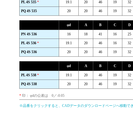
PL 4S 535
*
19.1
20
46
19
32
PQ 4S 535
20
20
46
19
32
φd
A
B
C
D
PN 4S 536
16
18
41
16
25
PL 4S 536
*
19.1
20
46
16
32
PQ 4S 536
20
20
46
19
32
φd
A
B
C
D
PL 4S 538
*
19.1
20
46
19
32
PQ 4S 538
20
20
46
19
32
*
印： φdの公差は 0／-0.05
※品番をクリックすると、CADデータのダウンロードページへ移動で