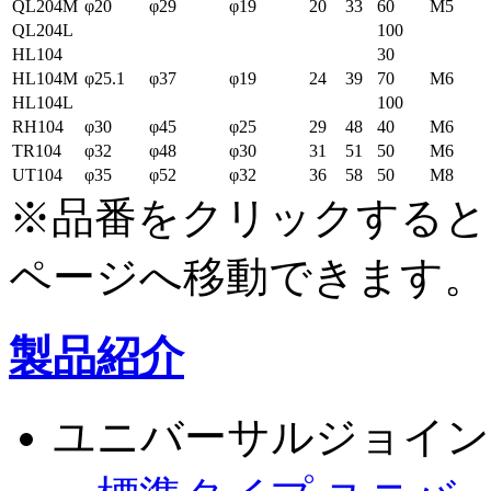
QL204M
φ20
φ29
φ19
20
33
60
M5
QL204L
100
HL104
30
HL104M
φ25.1
φ37
φ19
24
39
70
M6
HL104L
100
RH104
φ30
φ45
φ25
29
48
40
M6
TR104
φ32
φ48
φ30
31
51
50
M6
UT104
φ35
φ52
φ32
36
58
50
M8
※品番をクリックすると
ページへ移動できます。
製品紹介
ユニバーサルジョイン