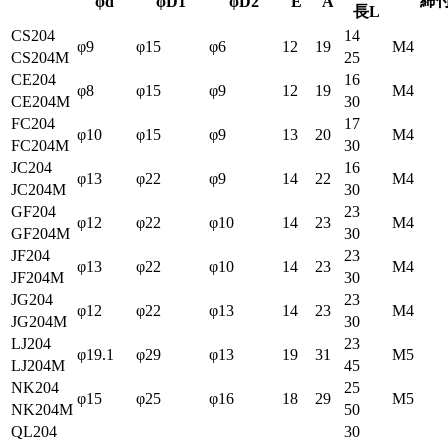
締
φd
φD1
φD2
E
A
長L
CS204
14
φ9
φ15
φ6
12
19
M4
CS204M
25
CE204
16
φ8
φ15
φ9
12
19
M4
CE204M
30
FC204
17
φ10
φ15
φ9
13
20
M4
FC204M
30
JC204
16
φ13
φ22
φ9
14
22
M4
JC204M
30
GF204
23
φ12
φ22
φ10
14
23
M4
GF204M
30
JF204
23
φ13
φ22
φ10
14
23
M4
JF204M
30
JG204
23
φ12
φ22
φ13
14
23
M4
JG204M
30
LJ204
23
φ19.1
φ29
φ13
19
31
M5
LJ204M
45
NK204
25
φ15
φ25
φ16
18
29
M5
NK204M
50
QL204
30