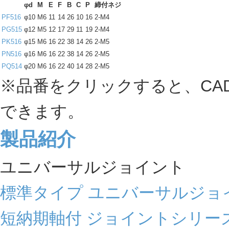
φd
M
E
F
B
C
P
締付ネジ
PF516
φ10
M6
11
14
26
10
16
2-M4
PG515
φ12
M5
12
17
29
11
19
2-M4
PK516
φ15
M6
16
22
38
14
26
2-M5
PN516
φ16
M6
16
22
38
14
26
2-M5
PQ514
φ20
M6
16
22
40
14
28
2-M5
※品番をクリックすると、CA
できます。
製品紹介
ユニバーサルジョイント
標準タイプ ユニバーサルジョ
短納期軸付 ジョイントシリー