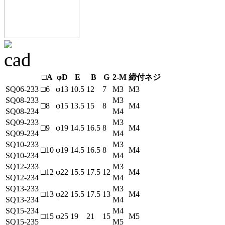
□A
φD
E
B
G
2-M
締付ネジ
SQ06-233
□6
φ13
10.5
12
7
M3
M3
SQ08-233
M3
□8
φ15
13.5
15
8
M4
SQ08-234
M4
SQ09-233
M3
□9
φ19
14.5
16.5
8
M4
SQ09-234
M4
SQ10-233
M3
□10
φ19
14.5
16.5
8
M4
SQ10-234
M4
SQ12-233
M3
□12
φ22
15.5
17.5
12
M4
SQ12-234
M4
SQ13-233
M3
□13
φ22
15.5
17.5
13
M4
SQ13-234
M4
SQ15-234
M4
□15
φ25
19
21
15
M5
SQ15-235
M5