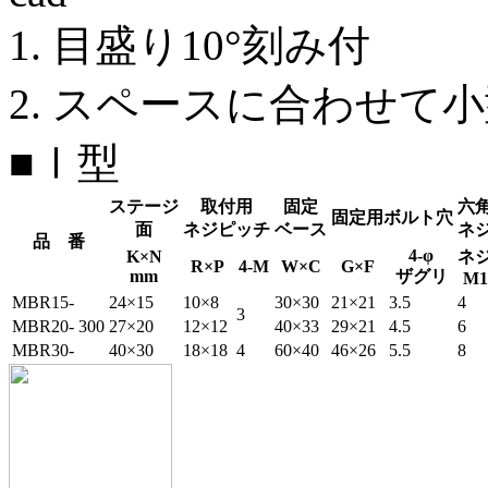
1. 目盛り10°刻み付
2. スペースに合わせて
■Ⅰ型
ステージ
取付用
固定
六
固定用ボルト穴
面
ネジピッチ
ベース
ネ
品 番
4-φ
K×N
ネ
R×P
4-M
W×C
G×F
mm
ザグリ
M1
MBR15-
24×15
10×8
30×30
21×21
3.5
4
3
MBR20-
300
27×20
12×12
40×33
29×21
4.5
6
MBR30-
40×30
18×18
4
60×40
46×26
5.5
8