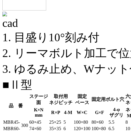
1. 目盛り10°刻み付
2. リーマボルト加工で
3. ゆるみ止め、Wナッ
■Ⅱ型
ステージ
取付用
固定
六
固定用ボルト穴
面
ネジピッチ
ベース
ネ
品 番
4-φ
K×N
ネ
R×P
4-M
W×C
G×F
mm
ザグリ
M
MBR45-
60×45
25×25
5
100×80
80×60
5.5
8
300
MBR60-
74×60
35×35
6
120×100
100×80
6.5
10