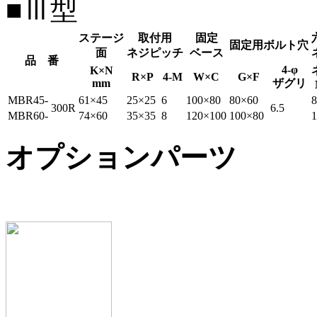
■Ⅲ型
ステージ
取付用
固定
固定用ボルト穴
面
ネジピッチ
ベース
品 番
4-φ
K×N
R×P
4-M
W×C
G×F
mm
ザグリ
MBR45-
61×45
25×25
6
100×80
80×60
8
300R
6.5
MBR60-
74×60
35×35
8
120×100
100×80
1
オプションパーツ