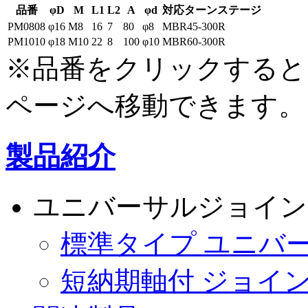
品番
φD
M
L1
L2
A
φd
対応ターンステージ
PM0808
φ16
M8
16
7
80
φ8
MBR45-300R
PM1010
φ18
M10
22
8
100
φ10
MBR60-300R
※品番をクリックすると
ページへ移動できます。
製品紹介
ユニバーサルジョイン
標準タイプ ユニバ
短納期軸付 ジョイ