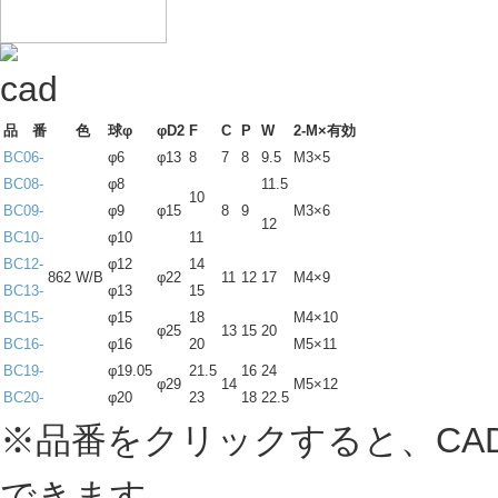
品 番
色
球φ
φD2
F
C
P
W
2-M×有効
BC06-
φ6
φ13
8
7
8
9.5
M3×5
BC08-
φ8
11.5
10
BC09-
φ9
φ15
8
9
M3×6
12
BC10-
φ10
11
BC12-
φ12
14
862
W/B
φ22
11
12
17
M4×9
BC13-
φ13
15
BC15-
φ15
18
M4×10
φ25
13
15
20
BC16-
φ16
20
M5×11
BC19-
φ19.05
21.5
16
24
φ29
14
M5×12
BC20-
φ20
23
18
22.5
※品番をクリックすると、CA
できます。