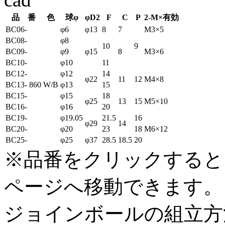
品 番
色
球φ
φD2
F
C
P
2-M×有効
BC06-
φ6
φ13
8
7
M3×5
BC08-
φ8
10
9
BC09-
φ9
φ15
8
M3×6
BC10-
φ10
11
BC12-
φ12
14
φ22
11
12
M4×8
BC13-
860
W/B
φ13
15
BC15-
φ15
18
φ25
13
15
M5×10
BC16-
φ16
20
BC19-
φ19.05
21.5
16
φ29
14
BC20-
φ20
23
18
M6×12
BC25-
φ25
φ37
28.5
18.5
20
※品番をクリックすると
ページへ移動できます。
ジョインボールの組立方