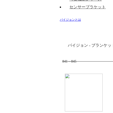
センサーブラケット
パイジョンとは
パイジョン - ブランケ
841～845