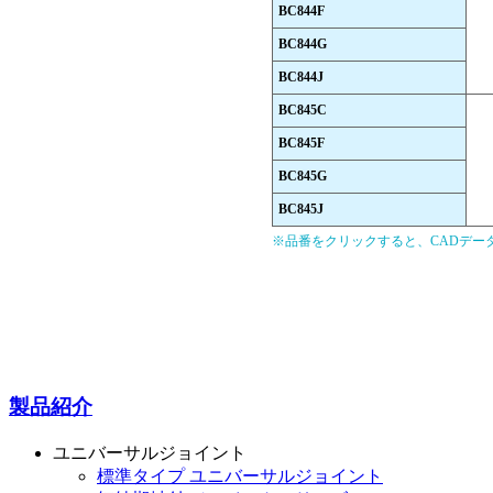
BC844F
BC844G
BC844J
BC845C
BC845F
BC845G
BC845J
※品番をクリックすると、CADデー
製品紹介
ユニバーサルジョイント
標準タイプ ユニバーサルジョイント