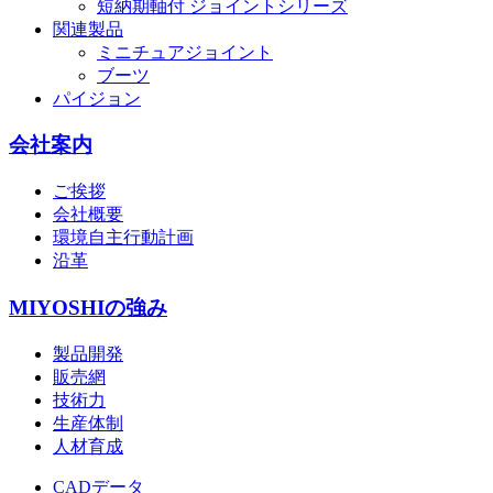
短納期軸付 ジョイントシリーズ
関連製品
ミニチュアジョイント
ブーツ
パイジョン
会社案内
ご挨拶
会社概要
環境自主行動計画
沿革
MIYOSHIの強み
製品開発
販売網
技術力
生産体制
人材育成
CADデータ