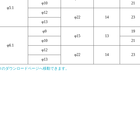
φ10
21
φ5.1
φ12
φ22
14
23
φ13
φ9
19
φ15
13
φ10
21
φ6.1
φ12
φ22
14
23
φ13
タのダウンロードページへ移動できます。